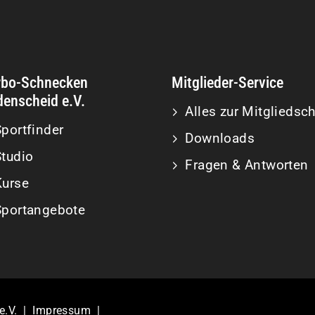
rbo-Schnecken
Mitglieder-Service
enscheid e.V.
Alles zur Mitgliedsch
portfinder
Downloads
Studio
Fragen & Antworten
Kurse
Sportangebote
e.V. |
Impressum
|