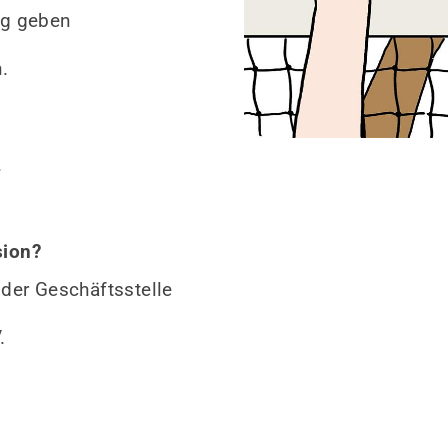
ng geben
.
.
sion?
der Geschäftsstelle
.