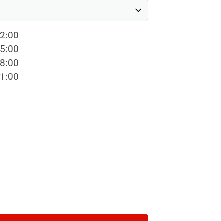
12:00
15:00
18:00
21:00
schäftsstelle
rbo-Schnecken Lüdenscheid e.V.
äuckenstraße 95
511 Lüdenscheid
02351 9744480
buero@turbo-schnecken.com