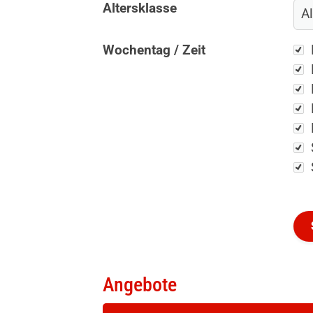
Altersklasse
Wo
Wochentag / Zeit
QUICKLINKS
Turbo-Schnecken Lüdenscheid e.V
Sportfinder
Studio
Kurse
Sportangebote
Angebote