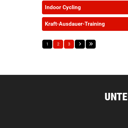
Indoor Cycling
Kraft-Ausdauer-Training
1
2
3
UNTE