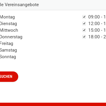
chentag
Zeit
Montag
09:00 - 
Dienstag
12:00 - 
Mittwoch
15:00 - 
Donnerstag
18:00 - 
Freitag
.
Mitglieder-Service
Ge
Samstag
Alles zur Mitgliedschaft
Tu
Sonntag
Downloads
Br
Fragen & Antworten
58