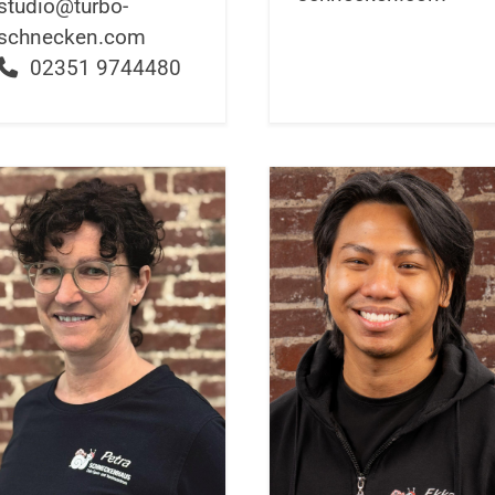
studio@turbo-
schnecken.com
02351 9744480