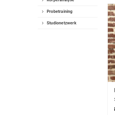
Probetraining
Studionetzwerk
QUICKLINKS
Turbo-Schnecken Lüdenscheid e.V
Sportfinder
Studio
Kurse
Sportangebote