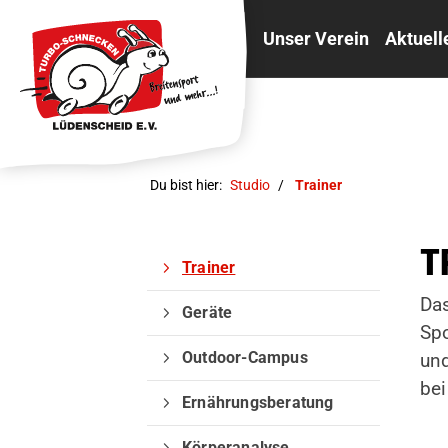
Unser Verein
Aktuell
Du bist hier:
Studio
Trainer
T
Trainer
Das
Geräte
Spo
Outdoor-Campus
und
be
Ernährungsberatung
Körperanalyse