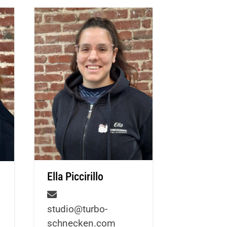
schäftsstelle
rbo-Schnecken Lüdenscheid e.V.
äuckenstraße 95
511 Lüdenscheid
02351 9744480
buero@turbo-schnecken.com
Ella Piccirillo
studio@turbo-
schnecken.com