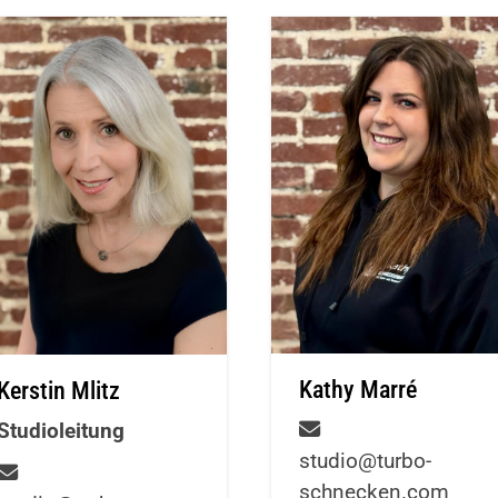
.
Mitglieder-Service
Ge
Alles zur Mitgliedschaft
Tu
Downloads
Br
Fragen & Antworten
58
Kathy Marré
Kerstin Mlitz
Studioleitung
studio@turbo-
schnecken.com