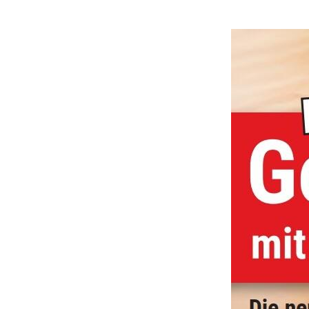
QUICKLINKS
Turbo-Schnecken Lüdenscheid e.V
Sportfinder
Studio
Kurse
Sportangebote