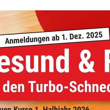
.
Mitglieder-Service
Ge
Alles zur Mitgliedschaft
Tu
Downloads
Br
Fragen & Antworten
58