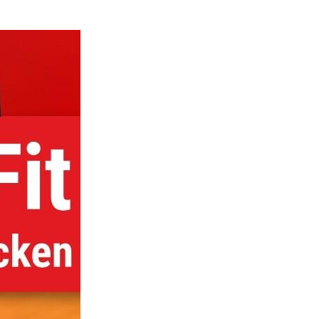
schäftsstelle
rbo-Schnecken Lüdenscheid e.V.
äuckenstraße 95
511 Lüdenscheid
02351 9744480
buero@turbo-schnecken.com