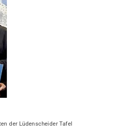
schäftsstelle
rbo-Schnecken Lüdenscheid e.V.
äuckenstraße 95
511 Lüdenscheid
02351 9744480
buero@turbo-schnecken.com
n der Lüdenscheider Tafel