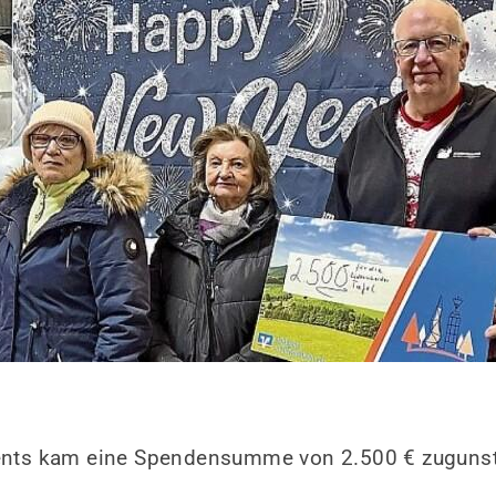
.
Mitglieder-Service
Ge
Alles zur Mitgliedschaft
Tu
Downloads
Br
Fragen & Antworten
58
nts kam eine Spendensumme von 2.500 € zugunste